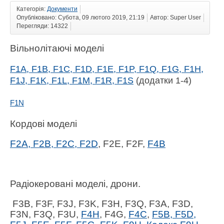
Категорія:
Документи
Опубліковано: Субота, 09 лютого 2019, 21:19
Автор: Super User
Перегляди: 14322
Вільнолітаючі моделі
F1А, F1B, F1C, F1D, F1E, F1P, F1Q, F1G, F1H,
F1J, F1K, F1L, F1M, F1R, F1S
(додатки 1-4)
F1N
Кордові моделі
F2А, F2В, F2С, F2D
, F2Е, F2F,
F4B
Радіокеровані моделі, дрони.
F3B, F3F, F3J, F3K, F3H, F3Q, F3A, F3D,
F3N, F3Q, F3U,
F4H
, F4G,
F4C
,
F5B, F5D,